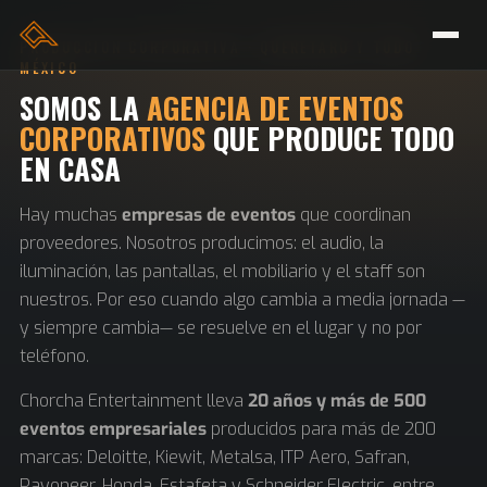
PRODUCCIÓN CORPORATIVA · QUERÉTARO Y TODO
MÉXICO
SOMOS LA
AGENCIA DE EVENTOS
CORPORATIVOS
QUE PRODUCE TODO
EN CASA
Hay muchas
empresas de eventos
que coordinan
proveedores. Nosotros producimos: el audio, la
iluminación, las pantallas, el mobiliario y el staff son
nuestros. Por eso cuando algo cambia a media jornada —
y siempre cambia— se resuelve en el lugar y no por
teléfono.
Chorcha Entertainment lleva
20 años y más de 500
eventos empresariales
producidos para más de 200
marcas: Deloitte, Kiewit, Metalsa, ITP Aero, Safran,
Payoneer, Honda, Estafeta y Schneider Electric, entre