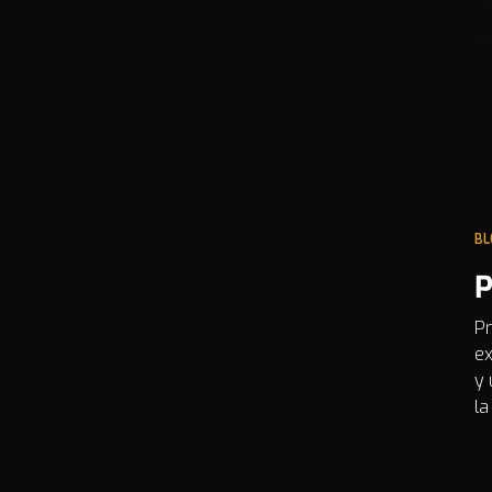
BL
P
Pr
ex
y 
la