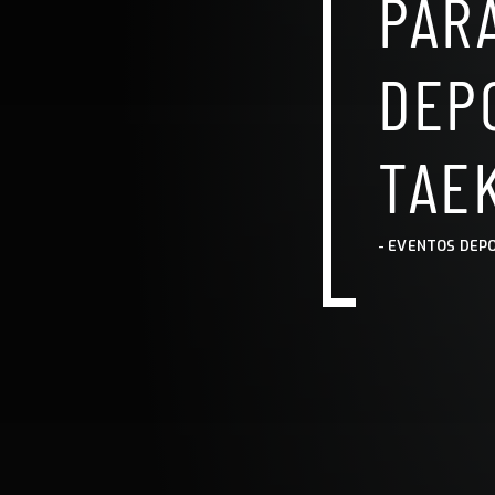
PAR
DEP
TAE
-
EVENTOS DEP